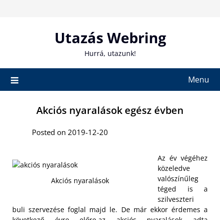
Skip
to
content
Utazás Webring
Hurrá, utazunk!
Menu
Akciós nyaralások egész évben
Posted on 2019-12-20
Az év végéhez
közeledve
valószínűleg
Akciós nyaralások
téged is a
szilveszteri
buli szervezése foglal majd le. De már ekkor érdemes a
következő évre előre,az akciós nyaralások adta