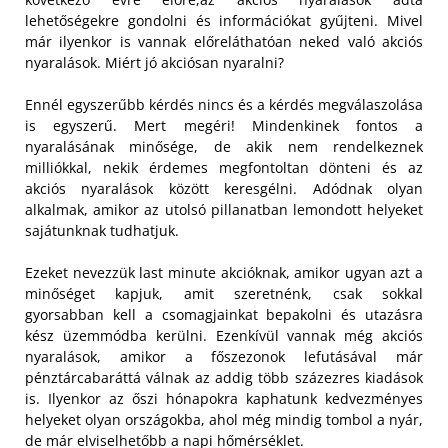
lehetőségekre gondolni és információkat gyűjteni. Mivel
már ilyenkor is vannak előreláthatóan neked való akciós
nyaralások. Miért jó akciósan nyaralni?
Ennél egyszerűbb kérdés nincs és a kérdés megválaszolása
is egyszerű. Mert megéri! Mindenkinek fontos a
nyaralásának minősége, de akik nem rendelkeznek
milliókkal, nekik érdemes megfontoltan dönteni és az
akciós nyaralások között keresgélni. Adódnak olyan
alkalmak, amikor az utolsó pillanatban lemondott helyeket
sajátunknak tudhatjuk.
Ezeket nevezzük last minute akcióknak, amikor ugyan azt a
minőséget kapjuk, amit szeretnénk, csak sokkal
gyorsabban kell a csomagjainkat bepakolni és utazásra
kész üzemmódba kerülni. Ezenkívül vannak még akciós
nyaralások, amikor a főszezonok lefutásával már
pénztárcabaráttá válnak az addig több százezres kiadások
is. Ilyenkor az őszi hónapokra kaphatunk kedvezményes
helyeket olyan országokba, ahol még mindig tombol a nyár,
de már elviselhetőbb a napi hőmérséklet.