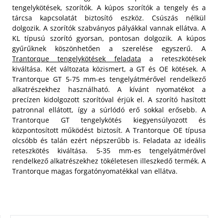
tengelykötések, szorítók. A kúpos szorítók a tengely és a
tárcsa kapcsolatát biztosító eszköz. Csúszás nélkül
dolgozik. A szorítók szabványos pályákkal vannak ellátva. A
KL típusú szorító gyorsan, pontosan dolgozik. A kúpos
gyűrűknek köszönhetően a szerelése egyszerű. A
Trantorque tengelykötések feladata
a reteszkötések
kiváltása. Két változata közismert, a GT és OE kötések.
A
Trantorque GT 5-75 mm-es tengelyátmérővel rendelkező
alkatrészekhez használható. A kívánt nyomatékot a
precízen kidolgozott szorítóval érjük el. A szorító hasított
patronnal ellátott, így a súrlódó erő sokkal erősebb. A
Trantorque GT tengelykötés kiegyensúlyozott és
központosított működést biztosít. A Trantorque OE típusa
olcsóbb és talán ezért népszerűbb is. Feladata az ideális
reteszkötés kiváltása. 5-35 mm-es tengelyátmérővel
rendelkező alkatrészekhez tökéletesen illeszkedő termék. A
Trantorque magas forgatónyomatékkal van ellátva.