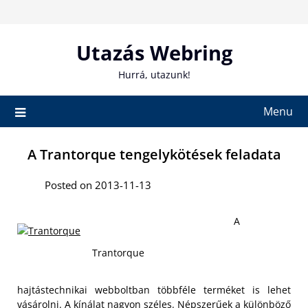
Skip
to
content
Utazás Webring
Hurrá, utazunk!
Menu
A Trantorque tengelykötések feladata
Posted on 2013-11-13
A
Trantorque
hajtástechnikai webboltban többféle terméket is lehet
vásárolni. A kínálat nagyon széles. Népszerűek a különböző