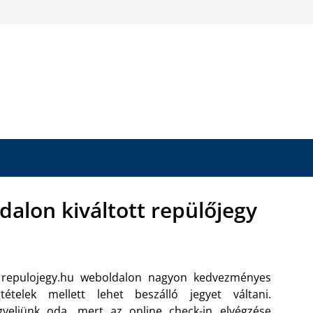
dalon kiváltott repülőjegy
 repulojegy.hu weboldalon nagyon kedvezményes
ltételek mellett lehet beszálló jegyet váltani.
gyeljünk oda, mert az online check-in elvégzése