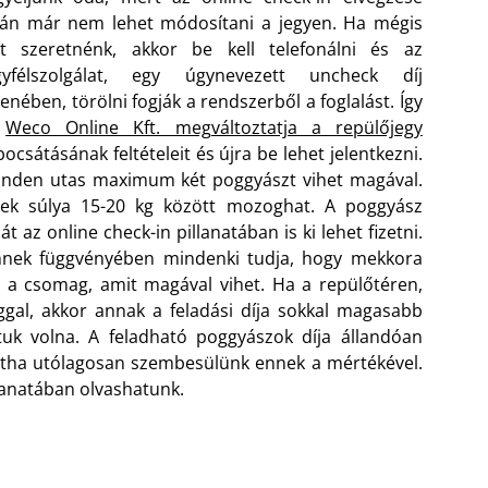
án már nem lehet módosítani a jegyen. Ha mégis
zt szeretnénk, akkor be kell telefonálni és az
gyfélszolgálat, egy úgynevezett uncheck díj
lenében, törölni fogják a rendszerből a foglalást. Így
a
Weco Online Kft. megváltoztatja a repülőjegy
bocsátásának feltételeit és újra be lehet jelentkezni.
nden utas maximum két poggyászt vihet magával.
zek súlya 15-20 kg között mozoghat. A poggyász
ját az online check-in pillanatában is ki lehet fizetni.
nnek függvényében mindenki tudja, hogy mekkora
 a csomag, amit magával vihet. Ha a repülőtéren,
gal, akkor annak a feladási díja sokkal magasabb
ttuk volna. A feladható poggyászok díja állandóan
 mintha utólagosan szembesülünk ennek a mértékével.
lanatában olvashatunk.