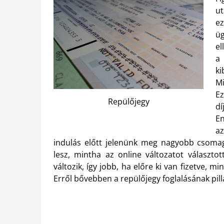
ut
e
ü
el
ki
Mi
E
Repülőjegy
dí
E
az
indulás előtt jelenünk meg nagyobb csomag
lesz, mintha az online változatot választo
változik, így jobb, ha előre ki van fizetve,
Erről bővebben a repülőjegy foglalásának pil