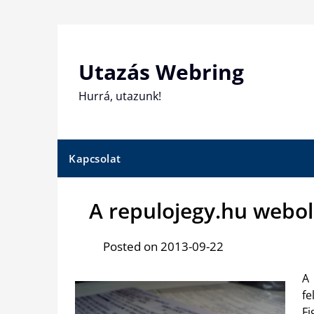
Skip
to
content
Utazás Webring
Hurrá, utazunk!
Kapcsolat
A repulojegy.hu webol
Posted on 2013-09-22
A
fe
Fi