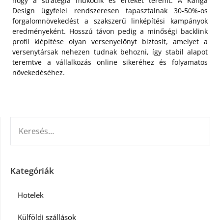
hogy a stratégia működik és értéket teremt. A Kanga
Design ügyfelei rendszeresen tapasztalnak 30-50%-os
forgalomnövekedést a szakszerű linképítési kampányok
eredményeként. Hosszú távon pedig a minőségi backlink
profil kiépítése olyan versenyelőnyt biztosít, amelyet a
versenytársak nehezen tudnak behozni, így stabil alapot
teremtve a vállalkozás online sikeréhez és folyamatos
növekedéséhez.
KERESÉS:
Kategóriák
Hotelek
Külföldi szállások