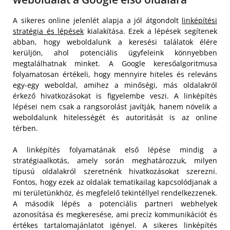
A sikeres online jelenlét alapja a jól átgondolt
linképítési
stratégia és lépések
kialakítása. Ezek a lépések segítenek
abban, hogy weboldalunk a keresési találatok élére
kerüljön, ahol potenciális ügyfeleink könnyebben
megtalálhatnak minket. A Google keresőalgoritmusa
folyamatosan értékeli, hogy mennyire hiteles és releváns
egy-egy weboldal, amihez a minőségi, más oldalakról
érkező hivatkozásokat is figyelembe veszi. A linképítés
lépései nem csak a rangsorolást javítják, hanem növelik a
weboldalunk hitelességét és autoritását is az online
térben.
A linképítés folyamatának első lépése mindig a
stratégiaalkotás, amely során meghatározzuk, milyen
típusú oldalakról szeretnénk hivatkozásokat szerezni.
Fontos, hogy ezek az oldalak tematikailag kapcsolódjanak a
mi területünkhöz, és megfelelő tekintéllyel rendelkezzenek.
A második lépés a potenciális partneri webhelyek
azonosítása és megkeresése, ami precíz kommunikációt és
értékes tartalomajánlatot igényel. A sikeres linképítés