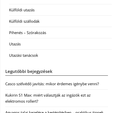
Külföldi utazás
Külföldi szállodák
Pihenés – Szórakozás
Utazás
Utazási tanácsok
Legutóbbi bejegyzések
Casco szélvédő javítás: mikor érdemes igénybe venni?
Kukirin S1 Max: miért választják az ingázók ezt az
elektromos rollert?
Agyagos talaj kezelése a kertépítésben – praktikus tippek