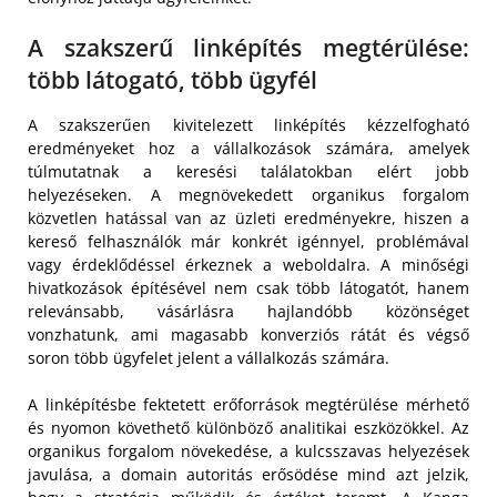
A szakszerű linképítés megtérülése:
több látogató, több ügyfél
A szakszerűen kivitelezett linképítés kézzelfogható
eredményeket hoz a vállalkozások számára, amelyek
túlmutatnak a keresési találatokban elért jobb
helyezéseken. A megnövekedett organikus forgalom
közvetlen hatással van az üzleti eredményekre, hiszen a
kereső felhasználók már konkrét igénnyel, problémával
vagy érdeklődéssel érkeznek a weboldalra. A minőségi
hivatkozások építésével nem csak több látogatót, hanem
relevánsabb, vásárlásra hajlandóbb közönséget
vonzhatunk, ami magasabb konverziós rátát és végső
soron több ügyfelet jelent a vállalkozás számára.
A linképítésbe fektetett erőforrások megtérülése mérhető
és nyomon követhető különböző analitikai eszközökkel. Az
organikus forgalom növekedése, a kulcsszavas helyezések
javulása, a domain autoritás erősödése mind azt jelzik,