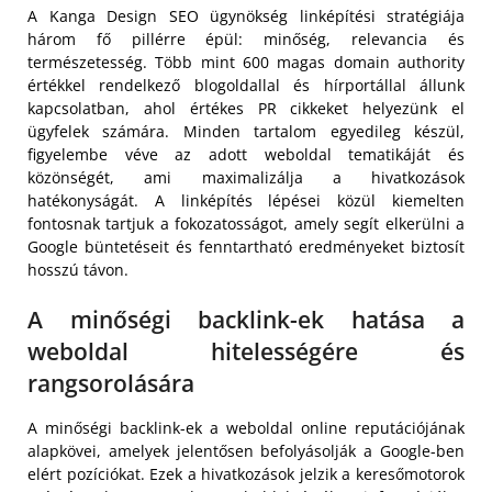
A Kanga Design SEO ügynökség linképítési stratégiája
három fő pillérre épül: minőség, relevancia és
természetesség. Több mint 600 magas domain authority
értékkel rendelkező blogoldallal és hírportállal állunk
kapcsolatban, ahol értékes PR cikkeket helyezünk el
ügyfelek számára. Minden tartalom egyedileg készül,
figyelembe véve az adott weboldal tematikáját és
közönségét, ami maximalizálja a hivatkozások
hatékonyságát. A linképítés lépései közül kiemelten
fontosnak tartjuk a fokozatosságot, amely segít elkerülni a
Google büntetéseit és fenntartható eredményeket biztosít
hosszú távon.
A minőségi backlink-ek hatása a
weboldal hitelességére és
rangsorolására
A minőségi backlink-ek a weboldal online reputációjának
alapkövei, amelyek jelentősen befolyásolják a Google-ben
elért pozíciókat. Ezek a hivatkozások jelzik a keresőmotorok