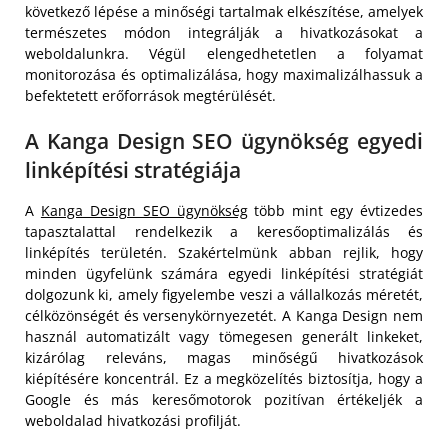
következő lépése a minőségi tartalmak elkészítése, amelyek
természetes módon integrálják a hivatkozásokat a
weboldalunkra. Végül elengedhetetlen a folyamat
monitorozása és optimalizálása, hogy maximalizálhassuk a
befektetett erőforrások megtérülését.
A Kanga Design SEO ügynökség egyedi
linképítési stratégiája
A
Kanga Design SEO ügynökség
több mint egy évtizedes
tapasztalattal rendelkezik a keresőoptimalizálás és
linképítés területén. Szakértelmünk abban rejlik, hogy
minden ügyfelünk számára egyedi linképítési stratégiát
dolgozunk ki, amely figyelembe veszi a vállalkozás méretét,
célközönségét és versenykörnyezetét. A Kanga Design nem
használ automatizált vagy tömegesen generált linkeket,
kizárólag releváns, magas minőségű hivatkozások
kiépítésére koncentrál. Ez a megközelítés biztosítja, hogy a
Google és más keresőmotorok pozitívan értékeljék a
weboldalad hivatkozási profilját.