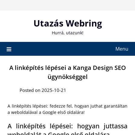
Skip
to
content
Utazás Webring
Hurrá, utazunk!
Menu
A linképítés lépései a Kanga Design SEO
ügynökséggel
Posted on 2025-10-21
A linképítés lépései: fedezze fel, hogyan juthat garantáltan
a weboldalával a Google első oldalára!
A linképítés lépései: hogyan juttassa
weboldalát a Google első oldalára