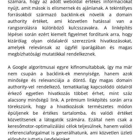
számára, hogy az adott weboldal értékes információkat
nyújt, amit mások is elismernek és ajánlanak. A tekintélyes
forrásokból származó backlink-ek növelik a domain
authority értéket, ami közvetlen hatással van a
rangsorolásra különböző kulcsszavakra. A linképítés
lépései során ezért kiemelt figyelmet fordítunk arra, hogy
kizárólag olyan oldalakról szerezzünk hivatkozásokat,
amelyek relevánsak az ügyfél iparágában és magas
megbízhatósági mutatókkal rendelkeznek.
A Google algoritmusai egyre kifinomultabbak, így ma már
nem csupán a backlink-ek mennyisége, hanem azok
minősége és relevanciája a döntő. Egy magas domain
authority-vel rendelkező, tematikailag kapcsolódó oldalról
érkező egyetlen hivatkozás többet érhet, mint száz
alacsony minőségű link. A prémium linképítés során arra
törekszünk, hogy a hivatkozások természetes módon
épüljenek be értékes tartalomba, és valódi értéket
közvetítsenek a látogatók számára. Ezáltal nem csak a
keresőmotor-optimalizálási célok teljesülnek, hanem valódi
referenciaforgalmat is generálhatunk, ami közvetlen üzleti
előnyhöz juttatja ügyfeleinket.