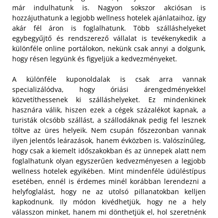
már indulhatunk is. Nagyon sokszor akciósan is
hozzájuthatunk a legjobb wellness hotelek ajánlataihoz, így
akár fél áron is foglalhatunk. Több szálláshelyeket
egybegyűjtő és rendszerező vállalat is tevékenykedik a
különféle online portálokon, nekünk csak annyi a dolgunk,
hogy résen legyünk és figyeljük a kedvezményeket.
A különféle kuponoldalak is csak arra vannak
specializálódva, hogy óriási árengedményekkel
közvetíthessenek ki szálláshelyeket. Ez mindenkinek
hasznára válik, hiszen ezek a cégek százalékot kapnak, a
turisták olcsóbb szállást, a szállodáknak pedig fel lesznek
töltve az üres helyeik. Nem csupán főszezonban vannak
ilyen jelentős leárazások, hanem évközben is. Valószínűleg,
hogy csak a kiemelt időszakokban és az ünnepek alatt nem
foglalhatunk olyan egyszerűen kedvezményesen a legjobb
wellness hotelek egyikében. Mint mindenféle üdüléstípus
esetében, ennél is érdemes minél korábban lerendezni a
helyfoglalást, hogy ne az utolsó pillanatokban kelljen
kapkodnunk. Ily módon kivédhetjük, hogy ne a hely
válasszon minket, hanem mi dönthetjük el, hol szeretnénk