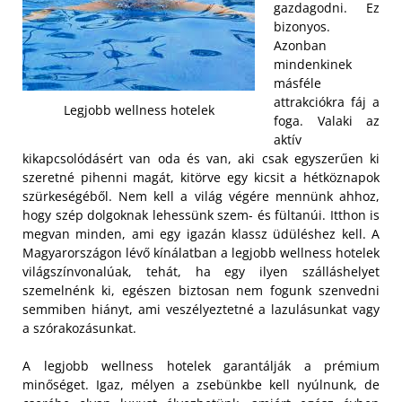
gazdagodni. Ez
bizonyos.
Azonban
mindenkinek
másféle
attrakciókra fáj a
Legjobb wellness hotelek
foga. Valaki az
aktív
kikapcsolódásért van oda és van, aki csak egyszerűen ki
szeretné pihenni magát, kitörve egy kicsit a hétköznapok
szürkeségéből. Nem kell a világ végére mennünk ahhoz,
hogy szép dolgoknak lehessünk szem- és fültanúi. Itthon is
megvan minden, ami egy igazán klassz üdüléshez kell. A
Magyarországon lévő kínálatban a legjobb wellness hotelek
világszínvonalúak, tehát, ha egy ilyen szálláshelyet
szemelnénk ki, egészen biztosan nem fogunk szenvedni
semmiben hiányt, ami veszélyeztetné a lazulásunkat vagy
a szórakozásunkat.
A legjobb wellness hotelek garantálják a prémium
minőséget. Igaz, mélyen a zsebünkbe kell nyúlnunk, de