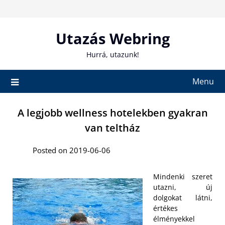
Skip
to
content
Utazás Webring
Hurrá, utazunk!
Menu
A legjobb wellness hotelekben gyakran
van teltház
Posted on 2019-06-06
Mindenki szeret
utazni, új
dolgokat látni,
értékes
élményekkel