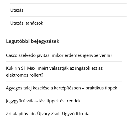
Utazás
Utazási tanácsok
Legutóbbi bejegyzések
Casco szélvédő javítás: mikor érdemes igénybe venni?
Kukirin S1 Max: miért választják az ingázók ezt az
elektromos rollert?
Agyagos talaj kezelése a kertépítésben – praktikus tippek
Jegygyűrű választás: tippek és trendek
Zrt alapítás -dr. Újváry Zsolt Ügyvédi Iroda