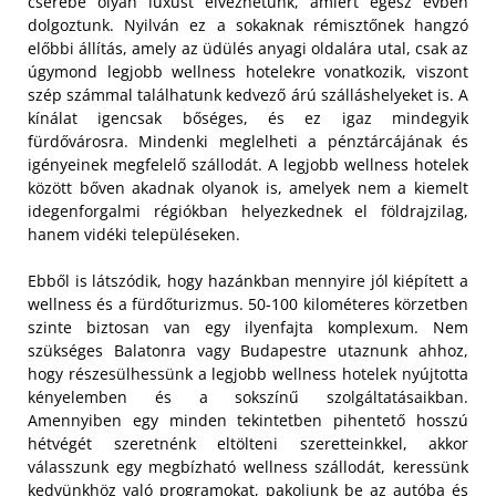
cserébe olyan luxust élvezhetünk, amiért egész évben
dolgoztunk. Nyilván ez a sokaknak rémisztőnek hangzó
előbbi állítás, amely az üdülés anyagi oldalára utal, csak az
úgymond legjobb wellness hotelekre vonatkozik, viszont
szép számmal találhatunk kedvező árú szálláshelyeket is. A
kínálat igencsak bőséges, és ez igaz mindegyik
fürdővárosra. Mindenki meglelheti a pénztárcájának és
igényeinek megfelelő szállodát. A legjobb wellness hotelek
között bőven akadnak olyanok is, amelyek nem a kiemelt
idegenforgalmi régiókban helyezkednek el földrajzilag,
hanem vidéki településeken.
Ebből is látszódik, hogy hazánkban mennyire jól kiépített a
wellness és a fürdőturizmus. 50-100 kilométeres körzetben
szinte biztosan van egy ilyenfajta komplexum. Nem
szükséges Balatonra vagy Budapestre utaznunk ahhoz,
hogy részesülhessünk a legjobb wellness hotelek nyújtotta
kényelemben és a sokszínű szolgáltatásaikban.
Amennyiben egy minden tekintetben pihentető hosszú
hétvégét szeretnénk eltölteni szeretteinkkel, akkor
válasszunk egy megbízható wellness szállodát, keressünk
kedvünkhöz való programokat, pakoljunk be az autóba és