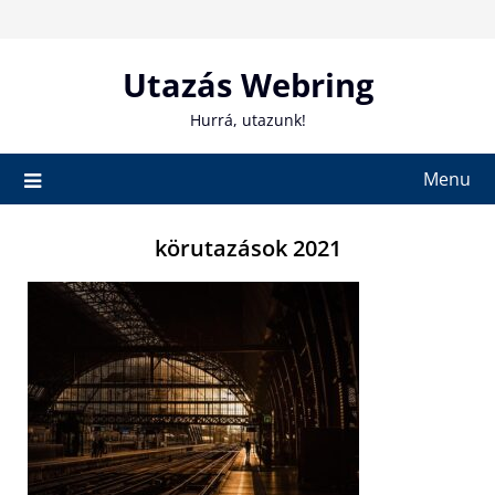
Skip
to
content
Utazás Webring
Hurrá, utazunk!
Menu
körutazások 2021