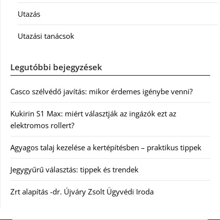
Utazás
Utazási tanácsok
Legutóbbi bejegyzések
Casco szélvédő javítás: mikor érdemes igénybe venni?
Kukirin S1 Max: miért választják az ingázók ezt az
elektromos rollert?
Agyagos talaj kezelése a kertépítésben – praktikus tippek
Jegygyűrű választás: tippek és trendek
Zrt alapítás -dr. Újváry Zsolt Ügyvédi Iroda