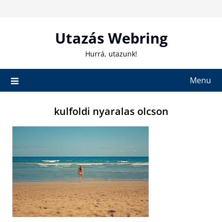
Skip
to
content
Utazás Webring
Hurrá, utazunk!
Menu
kulfoldi nyaralas olcson