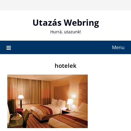
Skip
to
content
Utazás Webring
Hurrá, utazunk!
Menu
hotelek