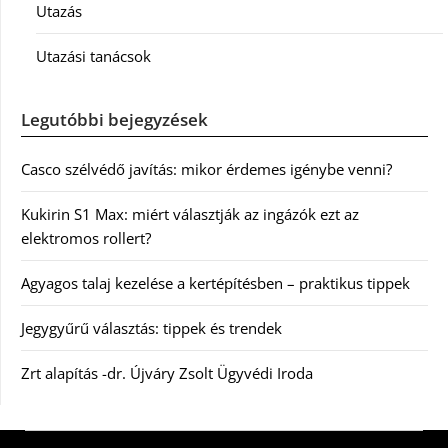
Utazás
Utazási tanácsok
Legutóbbi bejegyzések
Casco szélvédő javítás: mikor érdemes igénybe venni?
Kukirin S1 Max: miért választják az ingázók ezt az
elektromos rollert?
Agyagos talaj kezelése a kertépítésben – praktikus tippek
Jegygyűrű választás: tippek és trendek
Zrt alapítás -dr. Újváry Zsolt Ügyvédi Iroda