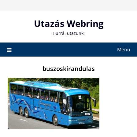
Skip
to
content
Utazás Webring
Hurrá, utazunk!
Menu
buszoskirandulas