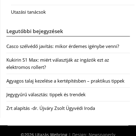
Utazási tanácsok
Legutóbbi bejegyzések
Casco szélvédő javítás: mikor érdemes igénybe venni?
Kukirin S1 Max: miért választják az ingázók ezt az
elektromos rollert?
Agyagos talaj kezelése a kertépítésben – praktikus tippek
Jegygyűrű választás: tippek és trendek
Zrt alapítás -dr. Újváry Zsolt Ügyvédi Iroda
©2026 Utazás Webring
| Design:
Newspaperly