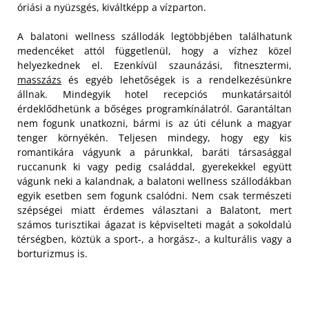
óriási a nyüzsgés, kiváltképp a vízparton.
A balatoni wellness szállodák legtöbbjében találhatunk
medencéket attól függetlenül, hogy a vízhez közel
helyezkednek el. Ezenkívül szaunázási, fitnesztermi,
masszázs
és egyéb lehetőségek is a rendelkezésünkre
állnak. Mindegyik hotel recepciós munkatársaitól
érdeklődhetünk a bőséges programkínálatról. Garantáltan
nem fogunk unatkozni, bármi is az úti célunk a magyar
tenger környékén. Teljesen mindegy, hogy egy kis
romantikára vágyunk a párunkkal, baráti társasággal
ruccanunk ki vagy pedig családdal, gyerekekkel együtt
vágunk neki a kalandnak, a balatoni wellness szállodákban
egyik esetben sem fogunk csalódni. Nem csak természeti
szépségei miatt érdemes választani a Balatont, mert
számos turisztikai ágazat is képviselteti magát a sokoldalú
térségben, köztük a sport-, a horgász-, a kulturális vagy a
borturizmus is.