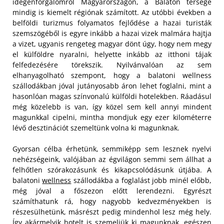
idegenforgalomról Magyarországon, a Balaton térsége
mindig is kiemelt régiónak számított. Az utóbbi években a
belföldi turizmus folyamatos fejlődése a hazai turisták
szemszögéből is egyre inkább a hazai vizek malmára hajtja
a vizet, ugyanis rengeteg magyar dönt úgy, hogy nem megy
el külföldre nyaralni, helyette inkább az itthoni tájak
felfedezésére törekszik. Nyilvánvalóan az sem
elhanyagolható szempont, hogy a balatoni wellness
szállodákban jóval jutányosabb áron lehet foglalni, mint a
hasonlóan magas színvonalú külföldi hotelekben. Ráadásul
még közelebb is van, így közel sem kell annyi mindent
magunkkal cipelni, mintha mondjuk egy ezer kilométerre
lévő desztinációt szemeltünk volna ki magunknak.
Gyorsan célba érhetünk, semmiképp sem lesznek nyelvi
nehézségeink, valójában az égvilágon semmi sem állhat a
felhőtlen szórakozásunk és kikapcsolódásunk útjába. A
balatoni
wellness
szállodákba a foglalást jobb minél előbb,
még jóval a főszezon előtt lerendezni. Egyrészt
számíthatunk rá, hogy nagyobb kedvezményekben is
részesülhetünk, másrészt pedig mindenhol lesz még hely.
Így akármelyik hotelt is szemeljük ki magunknak, egészen