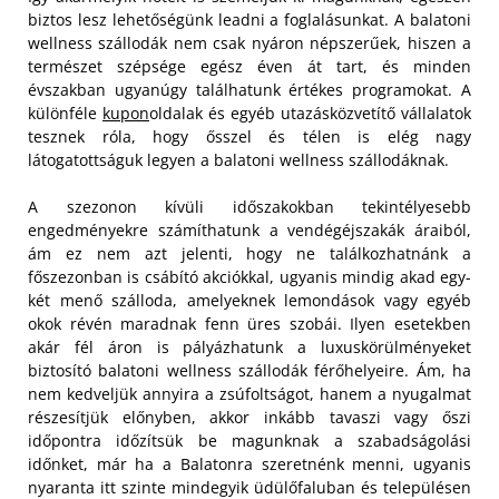
biztos lesz lehetőségünk leadni a foglalásunkat. A balatoni
wellness szállodák nem csak nyáron népszerűek, hiszen a
természet szépsége egész éven át tart, és minden
évszakban ugyanúgy találhatunk értékes programokat. A
különféle
kupon
oldalak és egyéb utazásközvetítő vállalatok
tesznek róla, hogy ősszel és télen is elég nagy
látogatottságuk legyen a balatoni wellness szállodáknak.
A szezonon kívüli időszakokban tekintélyesebb
engedményekre számíthatunk a vendégéjszakák áraiból,
ám ez nem azt jelenti, hogy ne találkozhatnánk a
főszezonban is csábító akciókkal, ugyanis mindig akad egy-
két menő szálloda, amelyeknek lemondások vagy egyéb
okok révén maradnak fenn üres szobái. Ilyen esetekben
akár fél áron is pályázhatunk a luxuskörülményeket
biztosító balatoni wellness szállodák férőhelyeire. Ám, ha
nem kedveljük annyira a zsúfoltságot, hanem a nyugalmat
részesítjük előnyben, akkor inkább tavaszi vagy őszi
időpontra időzítsük be magunknak a szabadságolási
időnket, már ha a Balatonra szeretnénk menni, ugyanis
nyaranta itt szinte mindegyik üdülőfaluban és településen